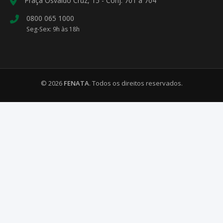
Praça Osvaldo Cruz, 15 - Conj. 701 a 704
0800 065 1000
Seg-Sex: 9h às 18h
© 2026
FENATA
. Todos os direitos reservados.